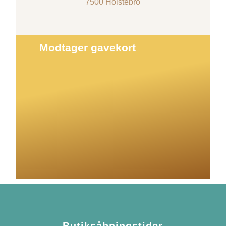
7500 Holstebro
Modtager gavekort