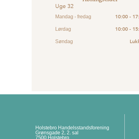
Uge 32
10:00 - 17
Mandag - fredag
10:00 - 15
Lørdag
Luk
Søndag
Holstebro Handelsstandsforening
Grønsgade 2, 2. sal
7500 Holstebro