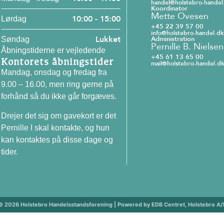
handel@holstebro-handel
Koordinator
Mette Ovesen
10:00 - 15:00
Lørdag
+45 22 39 57 00
info@holstebro-handel.dk
Lukket
Administration
Søndag
Pernille B. Nielsen
Åbningstiderne er vejledende
+45 61 13 65 00
Kontorets åbningstider
mail@holstebro-handel.dk
Mandag, onsdag og fredag fra
9.00 – 16.00, men ring gerne på
forhånd så du ikke går forgæves.
Drejer det sig om gavekort er det
Pernille I skal kontakte, og hun
kan kontaktes på disse dage og
tider.
© 2026 Holstebro Handelsstandsforening | Powered by EDB Centret, Holstebro A/