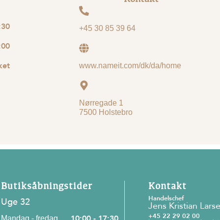
:30
+45 30 85 39 64
:00
ket
www.nameit.com/dk/da/home
Nørregade 1
7500 Holstebro
Butiksåbningstider
Kontakt
Handelschef
Uge 32
Jens Kristian Lars
+45 22 29 02 00
10:00 - 17:30
Mandag - fredag