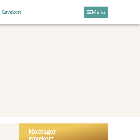
Gavekort
Menu
Modtager
gavekort