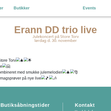
er
Butikker
Events
Erann DD trio live
Julekoncert på Store Torv
lørdag d. 30. november
tore Torv
ve
mbineret med smukke julemelodier
 smagsprøver på nye live
Butiksåbningstider
Kontakt