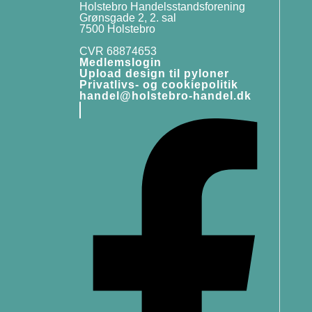
Holstebro Handelsstandsforening
Grønsgade 2, 2. sal
7500 Holstebro
CVR 68874653
Medlemslogin
Upload design til pyloner
Privatlivs- og cookiepolitik
handel@holstebro-handel.dk