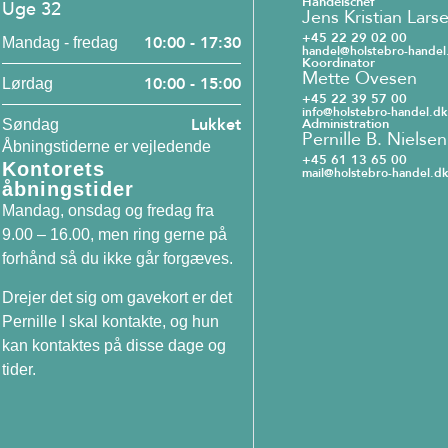
Handelschef
Uge 32
Jens Kristian Lars
+45 22 29 02 00
10:00 - 17:30
Mandag - fredag
handel@holstebro-handel
Koordinator
Mette Ovesen
10:00 - 15:00
Lørdag
+45 22 39 57 00
info@holstebro-handel.dk
Lukket
Administration
Søndag
Pernille B. Nielsen
Åbningstiderne er vejledende
+45 61 13 65 00
Kontorets
mail@holstebro-handel.dk
åbningstider
Mandag, onsdag og fredag fra
9.00 – 16.00, men ring gerne på
forhånd så du ikke går forgæves.
Drejer det sig om gavekort er det
Pernille I skal kontakte, og hun
kan kontaktes på disse dage og
tider.