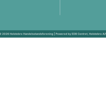
© 2026 Holstebro Handelsstandsforening | Powered by EDB Centret, Holstebro A/
ng
ng vedtægter