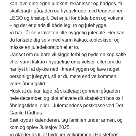
kan lave dine egne julekort, skrånisser og badges, til
skattejagt i gågaden og hyggekroge med tegneserier,
LEGO og brætspil. Det er jul for både børn og voksne
– og der er plads til både leg, ro og julehygge.
Vi har i år selv lavet en lille hyggelig julecafé. Her kan
du forkæle dig selv med varm kakao, æbleskiver og
måske en juledekoration eller to.
Uanset om du bare vil kigge forbi og nyde en kop kaffe
eller varm kakao i hyggelige omgivelser, eller om du
har lyst til at dykke ned i krea-hyggen og lave noget
personligt julepynt, så er du mere end velkommen i
vores åbningstid.
Husk at du kan tage på skattejagt gennem gågaden
hele december, og blot aflevere dit skattekort hos os i
åbningstiden, eller i Julemandens postkasse ved Det
Gamle Rådhus.
Sæt kryds i kalenderen, tag familien under armen, og
kom og oplev Julesjov 2025.
Vi glæder os til at byde jer velkommen i Holstebros