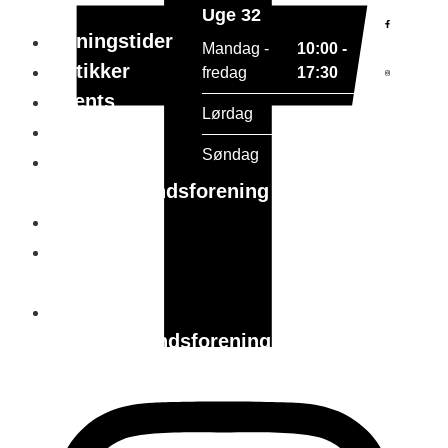
Uge 32
Åbningstider
Mandag -
10:00 -
Butikker
fredag
17:30
Events
Lørdag
10:00 - 15:00
Gavekort
Søndag
Lukket
Holstebro
handelsstandsforening
Parkering
Tourist in
holstebro
Holstebro
Handelsstandsforening
vedtægter