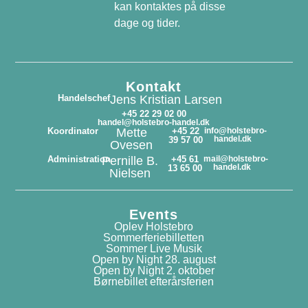
kan kontaktes på disse
dage og tider.
Kontakt
Handelschef
Jens Kristian Larsen
+45 22 29 02 00
handel@holstebro-handel.dk
Koordinator
Mette
+45 22
info@holstebro-
handel.dk
39 57 00
Ovesen
Administration
Pernille B.
+45 61
mail@holstebro-
handel.dk
13 65 00
Nielsen
Events
Oplev Holstebro
Sommerferiebilletten
Sommer Live Musik
Open by Night 28. august
Open by Night 2. oktober
Børnebillet efterårsferien