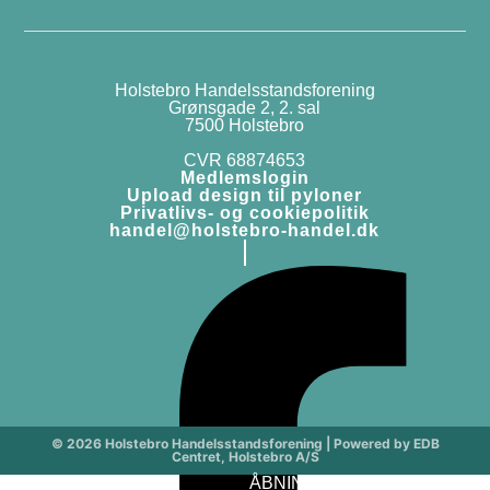
Holstebro Handelsstandsforening
Grønsgade 2, 2. sal
7500 Holstebro
CVR 68874653
Medlemslogin
Upload design til pyloner
Privatlivs- og cookiepolitik
handel@holstebro-handel.dk
© 2026 Holstebro Handelsstandsforening | Powered by EDB
Centret, Holstebro A/S
ÅBNINGSTIDER
Medle