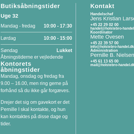
Butiksåbningstider
Kontakt
Handelschef
Uge 32
Jens Kristian Lar
+45 22 29 02 00
Mandag - fredag
10:00 - 17:30
handel@holstebro-handel
Koordinator
Mette Ovesen
Lørdag
10:00 - 15:00
+45 22 39 57 00
info@holstebro-handel.dk
Søndag
Lukket
Administration
Pernille B. Nielse
Åbningstiderne er vejledende
+45 61 13 65 00
Kontorets
mail@holstebro-handel.d
åbningstider
Mandag, onsdag og fredag fra
9.00 – 16.00, men ring gerne på
forhånd så du ikke går forgæves.
Drejer det sig om gavekort er det
Pernille I skal kontakte, og hun
kan kontaktes på disse dage og
tider.