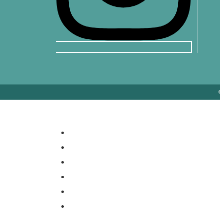
Åbningstider
Butikker
Events
Gavekort
Holstebro handelsstandsforeni
Parkering