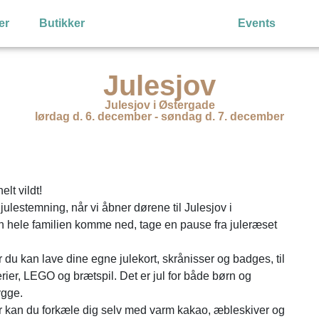
er
Butikker
Events
Julesjov
Julesjov i Østergade
lørdag d. 6. december - søndag d. 7. december
lt vildt!
julestemning, når vi åbner dørene til Julesjov i
 hele familien komme ned, tage en pause fra juleræset
r du kan lave dine egne julekort, skrånisser og badges, til
er, LEGO og brætspil. Det er jul for både børn og
ygge.
 Her kan du forkæle dig selv med varm kakao, æbleskiver og