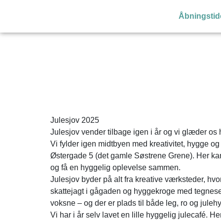
Åbningstid
Julesjov 2025
Julesjov vender tilbage igen i år og vi glæder os he
Vi fylder igen midtbyen med kreativitet, hygge og 
Østergade 5 (det gamle Søstrene Grene). Her kan
og få en hyggelig oplevelse sammen.
Julesjov byder på alt fra kreative værksteder, hvo
skattejagt i gågaden og hyggekroge med tegneseri
voksne – og der er plads til både leg, ro og juleh
Vi har i år selv lavet en lille hyggelig julecafé.