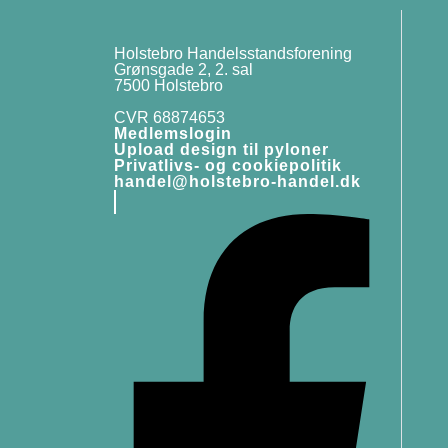
Holstebro Handelsstandsforening
Grønsgade 2, 2. sal
7500 Holstebro
CVR 68874653
Medlemslogin
Upload design til pyloner
Privatlivs- og cookiepolitik
handel@holstebro-handel.dk