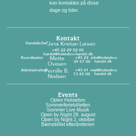
kan kontaktes på disse
dage og tider.
Kontakt
Jens Kristian Larsen
Handelschef
+45 22 29 02 00
handel@holstebro-handel.dk
Mette
Koordinator
+45 22
info@holstebro-
39 57 00
handel.dk
Ovesen
Pernille B.
Administration
+45 61
mail@holstebro-
13 65 00
handel.dk
Nielsen
Events
Oplev Holstebro
Sommerferiebilletten
Sommer Live Musik
Open by Night 28. august
Open by Night 2. oktober
Børnebillet efterårsferien