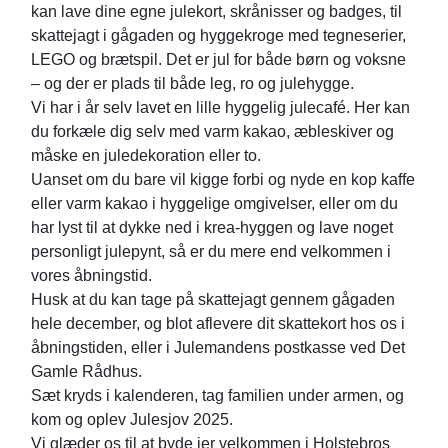
kan lave dine egne julekort, skrånisser og badges, til
skattejagt i gågaden og hyggekroge med tegneserier,
LEGO og brætspil. Det er jul for både børn og voksne
– og der er plads til både leg, ro og julehygge.
Vi har i år selv lavet en lille hyggelig julecafé. Her kan
du forkæle dig selv med varm kakao, æbleskiver og
måske en juledekoration eller to.
Uanset om du bare vil kigge forbi og nyde en kop kaffe
eller varm kakao i hyggelige omgivelser, eller om du
har lyst til at dykke ned i krea-hyggen og lave noget
personligt julepynt, så er du mere end velkommen i
vores åbningstid.
Husk at du kan tage på skattejagt gennem gågaden
hele december, og blot aflevere dit skattekort hos os i
åbningstiden, eller i Julemandens postkasse ved Det
Gamle Rådhus.
Sæt kryds i kalenderen, tag familien under armen, og
kom og oplev Julesjov 2025.
Vi glæder os til at byde jer velkommen i Holstebros