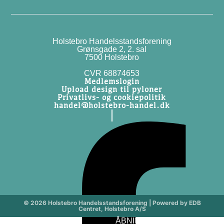
Holstebro Handelsstandsforening
Grønsgade 2, 2. sal
7500 Holstebro
CVR 68874653
Medlemslogin
Upload design til pyloner
Privatlivs- og cookiepolitik
handel@holstebro-handel.dk
© 2026 Holstebro Handelsstandsforening | Powered by EDB
Centret, Holstebro A/S
Medle
ÅBNINGSTIDER