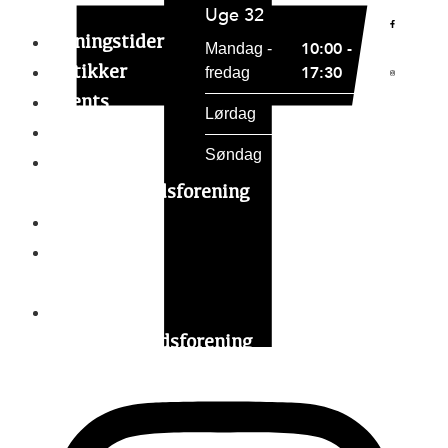
Uge 32
Åbningstider
10:00 -
Mandag -
Butikker
17:30
fredag
Events
10:00 - 15:00
Lørdag
Gavekort
Lukket
Søndag
Holstebro
handelsstandsforening
Parkering
Tourist in
holstebro
Holstebro
Handelsstandsforening
vedtægter