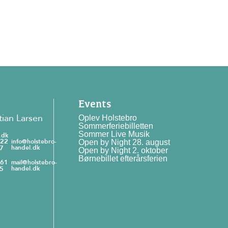
Events
tian Larsen
Oplev Holstebro
Sommerferiebilletten
Sommer Live Musik
.dk
 22
info@holstebro-
Open by Night 28. august
7
handel.dk
Open by Night 2. oktober
Børnebillet efterårsferien
 61
mail@holstebro-
5
handel.dk