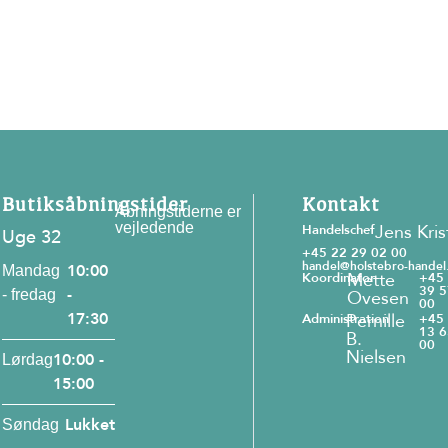
Butiksåbningstider
Kontakt
Åbningstiderne er
vejledende
Jens Kris
Handelschef
Uge 32
+45 22 29 02 00
handel@holstebro-handel
10:00
Mandag
Mette
Koordinator
+45
39 5
-
- fredag
Ovesen
00
17:30
Pernille
Administration
+45
13 6
B.
00
Nielsen
10:00 -
Lørdag
15:00
Lukket
Søndag