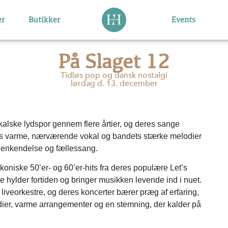
er
Butikker
Events
På Slaget 12
Tidløs pop og dansk nostalgi
lørdag d. 13. december
alske lydspor gennem flere årtier, og deres sange
s varme, nærværende vokal og bandets stærke melodier
 genkendelse og fællessang.
 ikoniske 50’er- og 60’er-hits fra deres populære Let’s
 hylder fortiden og bringer musikken levende ind i nuet.
 liveorkestre, og deres koncerter bærer præg af erfaring,
dier, varme arrangementer og en stemning, der kalder på