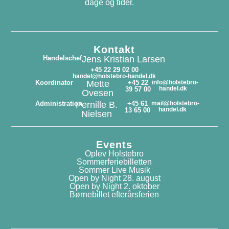
dage og tider.
Kontakt
Handelschef
Jens Kristian Larsen
+45 22 29 02 00
handel@holstebro-handel.dk
Koordinator
Mette
+45 22
info@holstebro-
handel.dk
39 57 00
Ovesen
Administration
Pernille B.
+45 61
mail@holstebro-
handel.dk
13 65 00
Nielsen
Events
Oplev Holstebro
Sommerferiebilletten
Sommer Live Musik
Open by Night 28. august
Open by Night 2. oktober
Børnebillet efterårsferien