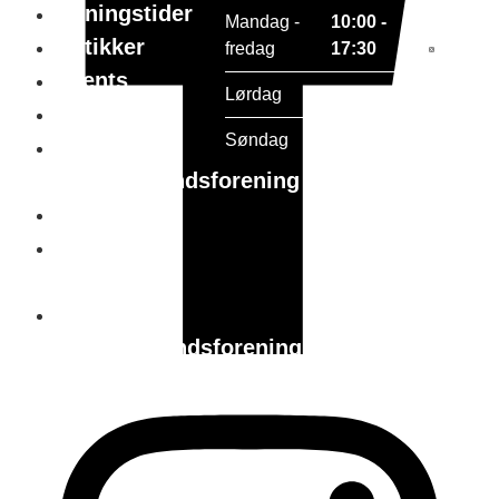
Åbningstider
Mandag -
10:00 -
Butikker
fredag
17:30
Events
Lørdag
10:00 - 15:00
Gavekort
Søndag
Lukket
Holstebro
handelsstandsforening
Parkering
Tourist in
holstebro
Holstebro
Handelsstandsforening
vedtægter