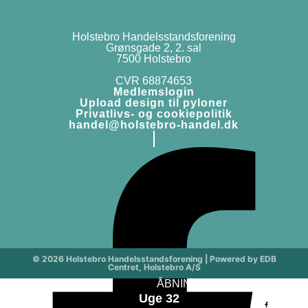
Holstebro Handelsstandsforening
Grønsgade 2, 2. sal
7500 Holstebro
CVR 68874653
Medlemslogin
Upload design til pyloner
Privatlivs- og cookiepolitik
handel@holstebro-handel.dk
© 2026 Holstebro Handelsstandsforening | Powered by EDB
Centret, Holstebro A/S
ÅBNINGSTIDER
Medle
Uge 32