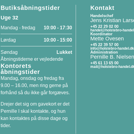
Butiksåbningstider
Kontakt
Handelschef
Uge 32
Jens Kristian Lar
+45 22 29 02 00
Mandag - fredag
10:00 - 17:30
handel@holstebro-handel
Koordinator
Mette Ovesen
Lørdag
10:00 - 15:00
+45 22 39 57 00
info@holstebro-handel.dk
Søndag
Lukket
Administration
Pernille B. Nielse
Åbningstiderne er vejledende
+45 61 13 65 00
Kontorets
mail@holstebro-handel.d
åbningstider
Mandag, onsdag og fredag fra
9.00 – 16.00, men ring gerne på
forhånd så du ikke går forgæves.
Drejer det sig om gavekort er det
Pernille I skal kontakte, og hun
kan kontaktes på disse dage og
tider.