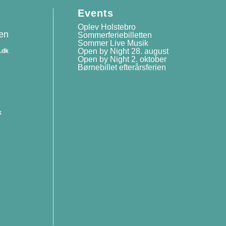
Events
Oplev Holstebro
sen
Sommerferiebilletten
Sommer Live Musik
Open by Night 28. august
.dk
Open by Night 2. oktober
Børnebillet efterårsferien
n
k