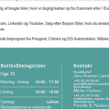
 af brugte biler, hvor vi dagligt køber op fra Danmark eller i Euro
am, LinkedIn og Youtube. Søg efter Bojsen Biler, hvis du ønske
re.
g brede bilprogram fra Peugeot, Citroën og DS Automobiles. Måsk
Butiksåbningstider
Kontakt
Handelschef
Uge 32
Jens Kristian Lars
+45 22 29 02 00
10:00 - 17:30
Mandag - fredag
handel@holstebro-handel
Koordinator
Mette Ovesen
10:00 - 15:00
Lørdag
+45 22 39 57 00
info@holstebro-handel.dk
Lukket
Administration
Søndag
Pernille B. Nielsen
Åbningstiderne er vejledende