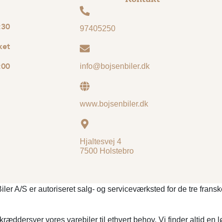
:30
97405250
ket
:00
info@bojsenbiler.dk
www.bojsenbiler.dk
Hjaltesvej 4
7500 Holstebro
Biler A/S er autoriseret salg- og serviceværksted for de tre fra
i skræddersyer vores varebiler til ethvert behov. Vi finder altid 