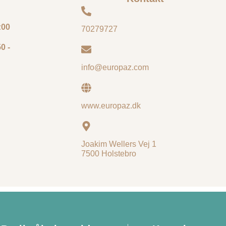
:00
70279727
0 -
info@europaz.com
www.europaz.dk
Joakim Wellers Vej 1
7500 Holstebro