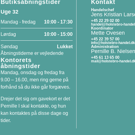
Butiksåbningstider
Kontakt
Handelschef
Uge 32
Jens Kristian Lar
+45 22 29 02 00
Mandag - fredag
10:00 - 17:30
handel@holstebro-handel
Koordinator
Mette Ovesen
Lørdag
10:00 - 15:00
+45 22 39 57 00
info@holstebro-handel.dk
Søndag
Lukket
Administration
Pernille B. Nielse
Åbningstiderne er vejledende
+45 61 13 65 00
Kontorets
mail@holstebro-handel.d
åbningstider
Mandag, onsdag og fredag fra
9.00 – 16.00, men ring gerne på
forhånd så du ikke går forgæves.
Drejer det sig om gavekort er det
Pernille I skal kontakte, og hun
kan kontaktes på disse dage og
tider.