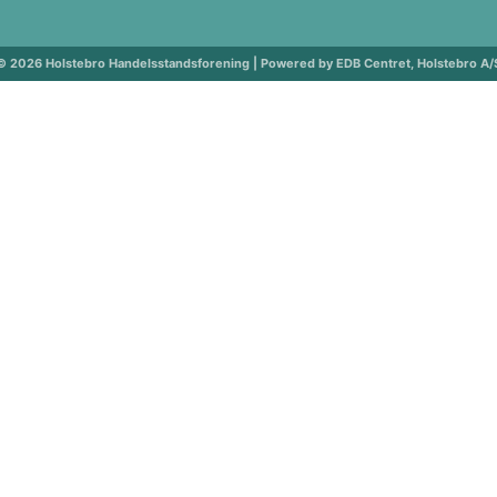
© 2026 Holstebro Handelsstandsforening | Powered by EDB Centret, Holstebro A/
ng
ng vedtægter
ÅBNINGSTIDER