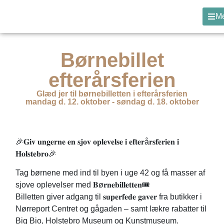
M
Børnebillet
efterårsferien
Glæd jer til børnebilletten i efterårsferien
mandag d. 12. oktober - søndag d. 18. oktober
🎉𝐆𝐢𝐯 𝐮𝐧𝐠𝐞𝐫𝐧𝐞 𝐞𝐧 𝐬𝐣𝐨𝐯 𝐨𝐩𝐥𝐞𝐯𝐞𝐥𝐬𝐞 𝐢 𝐞𝐟𝐭𝐞𝐫å𝐫𝐬𝐟𝐞𝐫𝐢𝐞𝐧 𝐢
𝐇𝐨𝐥𝐬𝐭𝐞𝐛𝐫𝐨🎉
Tag børnene med ind til byen i uge 42 og få masser af
sjove oplevelser med 𝐁ø𝐫𝐧𝐞𝐛𝐢𝐥𝐥𝐞𝐭𝐭𝐞𝐧🎟️
Billetten giver adgang til 𝐬𝐮𝐩𝐞𝐫𝐟𝐞𝐝𝐞 𝐠𝐚𝐯𝐞𝐫 fra butikker i
Nørreport Centret og gågaden – samt lækre rabatter til
Big Bio, Holstebro Museum og Kunstmuseum.