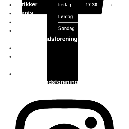
Butikker
fredag
17:30
Events
Lørdag
10:00 - 15:00
Gavekort
Søndag
Lukket
Holstebro
handelsstandsforening
Parkering
Tourist in
holstebro
Holstebro
Handelsstandsforening
vedtægter