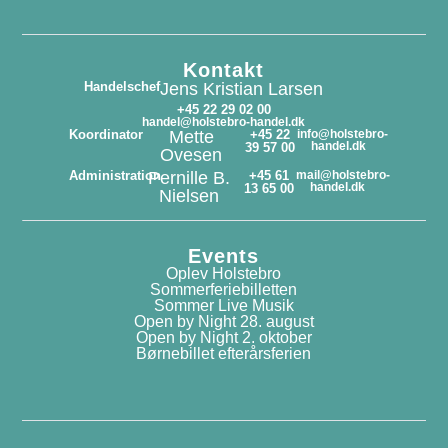
Kontakt
Handelschef
Jens Kristian Larsen
+45 22 29 02 00
handel@holstebro-handel.dk
Koordinator
Mette
+45 22
info@holstebro-
handel.dk
39 57 00
Ovesen
Administration
Pernille B.
+45 61
mail@holstebro-
handel.dk
13 65 00
Nielsen
Events
Oplev Holstebro
Sommerferiebilletten
Sommer Live Musik
Open by Night 28. august
Open by Night 2. oktober
Børnebillet efterårsferien