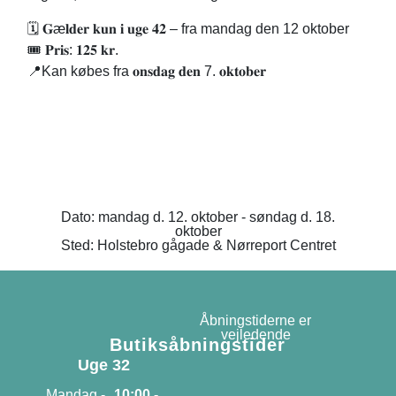
🗓 𝐆æ𝐥𝐝𝐞𝐫 𝐤𝐮𝐧 𝐢 𝐮𝐠𝐞 𝟒𝟐 – fra mandag den 12 oktober
🎟 𝐏𝐫𝐢𝐬: 𝟏𝟐𝟓 𝐤𝐫.
📍Kan købes fra 𝐨𝐧𝐬𝐝𝐚𝐠 𝐝𝐞𝐧 7. 𝐨𝐤𝐭𝐨𝐛𝐞𝐫
Dato: mandag d. 12. oktober - søndag d. 18.
oktober
Sted: Holstebro gågade & Nørreport Centret
Åbningstiderne er
vejledende
Butiksåbningstider
Uge 32
Mandag -
10:00 -