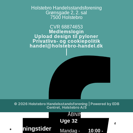
Holstebro Handelsstandsforening
Grønsgade 2, 2. sal
7500 Holstebro
CVR 68874653
Medlemslogin
Upload design til pyloner
Privatlivs- og cookiepolitik
handel@holstebro-handel.dk
© 2026 Holstebro Handelsstandsforening | Powered by EDB
Centret, Holstebro A/S
ÅBNINGSTIDER
Medle
Uge 32
Åbningstider
Mandag -
10:00 -