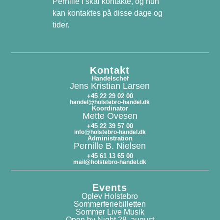
Pernille I skal kontakte, og hun
kan kontaktes på disse dage og
tider.
Kontakt
Handelschef
Jens Kristian Larsen
+45 22 29 02 00
handel@holstebro-handel.dk
Koordinator
Mette Ovesen
+45 22 39 57 00
info@holstebro-handel.dk
Administration
Pernille B. Nielsen
+45 61 13 65 00
mail@holstebro-handel.dk
Events
Oplev Holstebro
Sommerferiebilletten
Sommer Live Musik
Open by Night 28. august