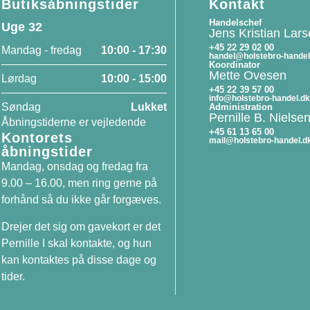
Butiksåbningstider
Kontakt
Handelschef
Uge 32
Jens Kristian Lar
+45 22 29 02 00
Mandag - fredag
10:00 - 17:30
handel@holstebro-handel
Koordinator
Mette Ovesen
Lørdag
10:00 - 15:00
+45 22 39 57 00
info@holstebro-handel.dk
Søndag
Lukket
Administration
Pernille B. Nielse
Åbningstiderne er vejledende
+45 61 13 65 00
Kontorets
mail@holstebro-handel.d
åbningstider
Mandag, onsdag og fredag fra
9.00 – 16.00, men ring gerne på
forhånd så du ikke går forgæves.
Drejer det sig om gavekort er det
Pernille I skal kontakte, og hun
kan kontaktes på disse dage og
tider.