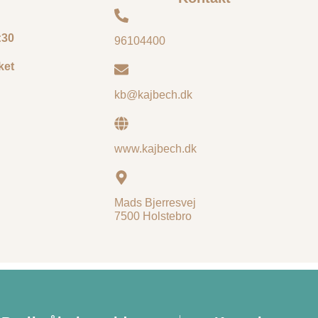
:30
96104400
ket
kb@kajbech.dk
www.kajbech.dk
Mads Bjerresvej
7500 Holstebro