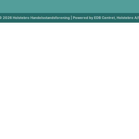
© 2026 Holstebro Handelsstandsforening | Powered by EDB Centret, Holstebro A/
ng
ng vedtægter
ÅBNINGSTIDER