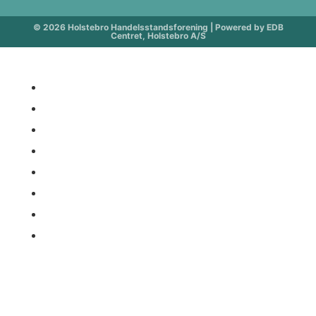
© 2026 Holstebro Handelsstandsforening | Powered by EDB
Centret, Holstebro A/S
Åbningstider
Butikker
Events
Gavekort
Holstebro handelsstandsforening
Parkering
Tourist in holstebro
Holstebro Handelsstandsforening
vedtægter
ÅBNINGSTIDER
Uge 32