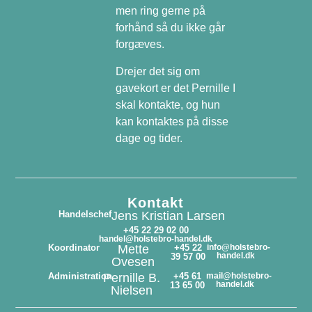
men ring gerne på
forhånd så du ikke går
forgæves.
Drejer det sig om
gavekort er det Pernille I
skal kontakte, og hun
kan kontaktes på disse
dage og tider.
Kontakt
Handelschef
Jens Kristian Larsen
+45 22 29 02 00
handel@holstebro-handel.dk
Koordinator
Mette
+45 22
info@holstebro-
handel.dk
39 57 00
Ovesen
Administration
Pernille B.
+45 61
mail@holstebro-
handel.dk
13 65 00
Nielsen