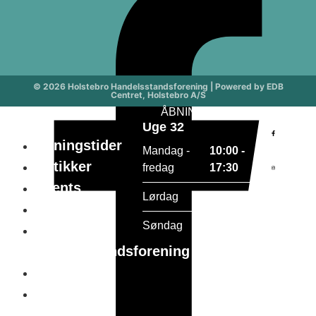
© 2026 Holstebro Handelsstandsforening | Powered by EDB
Centret, Holstebro A/S
ÅBNINGSTIDER
Medle
Uge 32
Åbningstider
Mandag -
10:00 -
Butikker
fredag
17:30
Events
Lørdag
10:00 - 15:00
Gavekort
Søndag
Lukket
Holstebro
handelsstandsforening
Parkering
Tourist in
holstebro