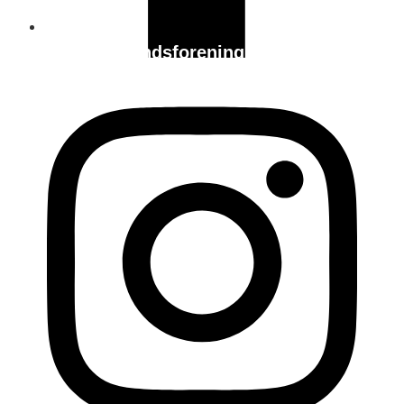
Holstebro
Handelsstandsforening
vedtægter