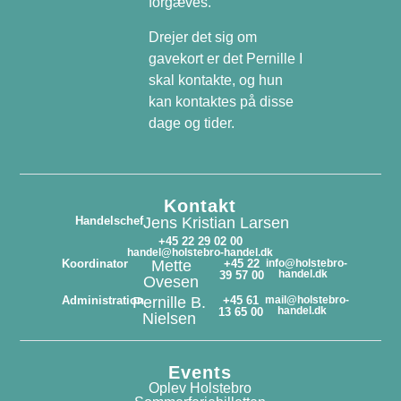
forgæves.
Drejer det sig om
gavekort er det Pernille I
skal kontakte, og hun
kan kontaktes på disse
dage og tider.
Kontakt
Handelschef
Jens Kristian Larsen
+45 22 29 02 00
handel@holstebro-handel.dk
Koordinator
Mette
+45 22
info@holstebro-
handel.dk
39 57 00
Ovesen
Administration
Pernille B.
+45 61
mail@holstebro-
handel.dk
13 65 00
Nielsen
Events
Oplev Holstebro