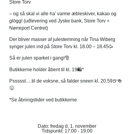
Store Torv
– og så skal vi alle ha’ varme æbleskiver, kakao og
glögg! (udlevering ved Jyske bank, Store Torv +
Nørreport Centret)
Der bliver masser af julestemning når Tina Wiberg
synger julen ind på Store Torv kl. 18.00 – 18.45🥳
Så er julen sparket i gang!🎅
Butikkerne holder åbent til kl. 19🛍*
Pssssst….til de voksne, så falder sneen kl. 20.59🍺🍻
😜
*Se åbningstider ved butikkerne
Dato: fredag d. 1. november
Tidspunkt: 17.00 - 19.00