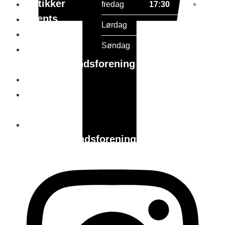
Butikker
fredag
17:30
Events
Lørdag
10:00 - 15:00
Gavekort
Søndag
Lukket
Holstebro
handelsstandsforening
Parkering
Tourist in
holstebro
Holstebro
Handelsstandsforening
vedtægter