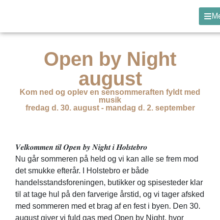
M
Open by Night
august
Kom ned og oplev en sensommeraften fyldt med
musik
fredag d. 30. august - mandag d. 2. september
𝑽𝒆𝒍𝒌𝒐𝒎𝒎𝒆𝒏 𝒕𝒊𝒍 𝑶𝒑𝒆𝒏 𝒃𝒚 𝑵𝒊𝒈𝒉𝒕 𝒊 𝑯𝒐𝒍𝒔𝒕𝒆𝒃𝒓𝒐
Nu går sommeren på held og vi kan alle se frem mod
det smukke efterår. I Holstebro er både
handelsstandsforeningen, butikker og spisesteder klar
til at tage hul på den farverige årstid, og vi tager afsked
med sommeren med et brag af en fest i byen. Den 30.
august giver vi fuld gas med Open by Night, hvor