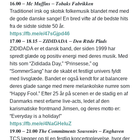
𝟏𝟔.𝟎𝟎 – 𝑴𝒄 𝑴𝒖𝒇𝒇𝒊𝒏𝒔 – 𝑻𝒐𝒃𝒂𝒌𝒔 𝑭𝒂𝒃𝒓𝒊𝒌𝒌𝒆𝒏
Traditionel irsk og skotsk folkemusik blandet med med
de gode danske sange! En bred vifte af de bedste hits
fra de sidste sidste 50 år.
https://fb.me/e/47sGjpd46
𝟏𝟕.𝟎𝟎 – 𝟏𝟖.𝟏𝟓 – 𝒁𝑰𝑫𝑰𝑫𝑨𝑫𝑨 – 𝑫𝒆𝒏 𝑹ø𝒅𝒆 𝑷𝒍𝒂𝒅𝒔
ZIDIDADA er et dansk band, der siden 1999 har
spredt glæde og positiv energi med deres musik. Med
hits som “Zididada Day,” “Prinsesse,” og
“SommerSang” har de skabt et festligt univers fyldt
med livsglæde. Bandet er også kendt for at balancere
deres glade sange med mere melankolske numre som
“Happy Fool.” Efter 25 år på scenen er de stadig en af
Danmarks mest erfarne live-acts, ledet af den
karismatiske frontmand Jimsen, og deres motto er:
“Everyday is a holiday!”
https://fb.me/e/4NaGHeIuZ
𝟏𝟗.𝟎𝟎 – 𝟐𝟏.𝟎𝟎 𝑻𝒉𝒆 𝑪𝒐𝒎𝒎𝒊𝒕𝒎𝒆𝒏𝒕𝒔 𝑺𝒐𝒖𝒗𝒆𝒏𝒊𝒓𝒔 – 𝑬𝒏𝒈𝒉𝒂𝒗𝒆𝒏
TCS lægger op til en festlig koncertoplevelse, hvor der