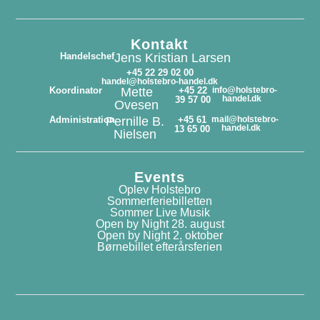
Kontakt
Handelschef
Jens Kristian Larsen
+45 22 29 02 00
handel@holstebro-handel.dk
Koordinator
Mette
+45 22
info@holstebro-
handel.dk
39 57 00
Ovesen
Administration
Pernille B.
+45 61
mail@holstebro-
handel.dk
13 65 00
Nielsen
Events
Oplev Holstebro
Sommerferiebilletten
Sommer Live Musik
Open by Night 28. august
Open by Night 2. oktober
Børnebillet efterårsferien