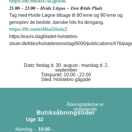
https://fb.me/e/47sGjpd46
𝟐𝟏.𝟎𝟎 – 𝟐𝟑.𝟎𝟎 – 𝑯𝒗𝒊𝒅𝒆 𝑳ø𝒈𝒏𝒆 – 𝑫𝒆𝒏 𝑹ø𝒅𝒆 𝑷𝒍𝒂𝒅𝒔
Tag med Hvide Løgne tilbage til 80’erne og 90’erne og
genoplev de bedste, danske hits fra dengang.
https://fb.me/e/4NaGHeIuZ
https://eavis.dagbladet-holstebro-
struer.dk/titles/holstebroonsdag/8000/publications/476/pag
Dato: fredag d. 30. august - mandag d. 2.
september
Tidspunkt: 10.00 - 22.00
Sted: Holstebro gågade
Åbningstiderne er
vejledende
Butiksåbningstider
Uge 32
Mandag -
10:00 -