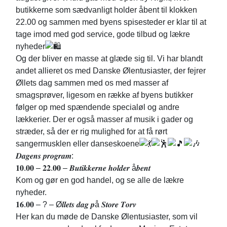
butikkerne som sædvanligt holder åbent til klokken
22.00 og sammen med byens spisesteder er klar til at
tage imod med god service, gode tilbud og lækre
nyheder
Og der bliver en masse at glæde sig til. Vi har blandt
andet allieret os med Danske Ølentusiaster, der fejrer
Øllets dag sammen med os med masser af
smagsprøver, ligesom en række af byens butikker
følger op med spændende specialøl og andre
lækkerier. Der er også masser af musik i gader og
stræder, så der er rig mulighed for at få rørt
sangermusklen eller danseskoene
𝑫𝒂𝒈𝒆𝒏𝒔 𝒑𝒓𝒐𝒈𝒓𝒂𝒎:
𝟏𝟎.𝟎𝟎 – 𝟐𝟐.𝟎𝟎 – 𝑩𝒖𝒕𝒊𝒌𝒌𝒆𝒓𝒏𝒆 𝒉𝒐𝒍𝒅𝒆𝒓 å𝒃𝒆𝒏𝒕
Kom og gør en god handel, og se alle de lækre
nyheder.
𝟏𝟔.𝟎𝟎 – ? – Ø𝒍𝒍𝒆𝒕𝒔 𝒅𝒂𝒈 𝒑å 𝑺𝒕𝒐𝒓𝒆 𝑻𝒐𝒓𝒗
Her kan du møde de Danske Ølentusiaster, som vil