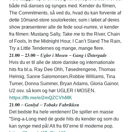
både må danses og synges med. Kender du filmen,
The Commitments, så ved du, hvad du kan forvente af
dette 10mand-store soulorkester, som i løbet af deres
show præsenterer alle de fede soul-numre, vi kender
fra filmen: Mustang Sally, Take me to the River, Chain
of Fools, In the Midnight Hour, I Can’t Stand The Rain,
Try a Little Tendernes og mange, mange flere.
𝟐𝟏.𝟎𝟎 – 𝟐𝟑.𝟎𝟎 – 𝑼𝒈𝒍𝒆𝒓 𝒊 𝑴𝒐𝒔𝒆𝒏 – 𝑮𝒂𝒏𝒈 𝒊 Ø𝒔𝒕𝒆𝒓𝒈𝒂𝒅𝒆
Hvis du er til alle de store danske og internationale
hits fra bl.a. Ray Dee Ohh, Tøsedrengene, Thomas
Helmig, Sanne Salomonsen,Robbie Williams, Tina
Turner, Donna Summer, Bryan Adams, Gloria Gainor,
U2 osv. så kom og hør UGLER I MOSEN.
https://fb.me/e/2mQZCVhMK
𝟐𝟏.𝟎𝟎 – 𝑮𝒆𝒏𝒍𝒚𝒅 – 𝑻𝒐𝒃𝒂𝒌𝒔 𝑭𝒂𝒃𝒓𝒊𝒌𝒌𝒆𝒏
Det bedste fra hele verdenen! De spiller en masse
”Sing-a-Long med de gode hits du kender og som du
kan synge med på! Alt fra 60’erne til moderne pop.