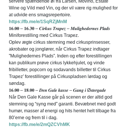
servere spændende øl fra Larsen, Movino, Estate
Wine og Vild med Vin, og der vil være rig mulighed for
at udvide ens smagsrepertoire.
https://fb.me/e/1SqRZjMnM
𝟏𝟔.𝟎𝟎 – 𝟏𝟔.𝟑𝟎 – 𝑪𝒊𝒓𝒌𝒖𝒔 𝑻𝒓𝒂𝒑𝒆𝒛 – 𝑴𝒖𝒍𝒊𝒈𝒉𝒆𝒅𝒆𝒓𝒏𝒆𝒔 𝑷𝒍𝒂𝒅𝒔
Miniforestilling med Cirkus Trapez.
Oplev ægte cirkus stemning med cirkusprinsesser,
akrobater og jonglører, når Cirkus Trapez indtager
”Mulighedernes Plads”. Inden og efter forestillingen
kan publikum prøve cirkus lykkehjulet, og vinde
fribilletter, popcorn og sodavands billetter til Cirkus
Trapez’ forestillinger på Cirkuspladsen lørdag og
søndag.
𝟏𝟔.𝟎𝟎 – 𝟏𝟖.𝟎𝟎 – 𝑫𝒆𝒏 𝑮𝒂𝒍𝒆 𝒌𝒂𝒔𝒔𝒆 – 𝑮𝒂𝒏𝒈 𝒊 Ø𝒔𝒕𝒆𝒓𝒈𝒂𝒅𝒆
Når Den Gale Kasse går på scenen er der altid god
stemning og “syng med” garanti. Bevæbnet med godt
humør, masser af energi og hits hentet helt tilbage fra
80’erne og frem til i dag.
https://fb.me/e/2mQZCVhMK