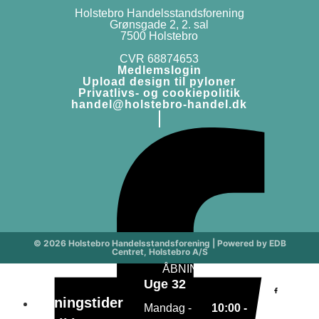
Holstebro Handelsstandsforening
Grønsgade 2, 2. sal
7500 Holstebro
CVR 68874653
Medlemslogin
Upload design til pyloner
Privatlivs- og cookiepolitik
handel@holstebro-handel.dk
© 2026 Holstebro Handelsstandsforening | Powered by EDB
Centret, Holstebro A/S
ÅBNINGSTIDER
Medle
Uge 32
Åbningstider
Mandag -
10:00 -